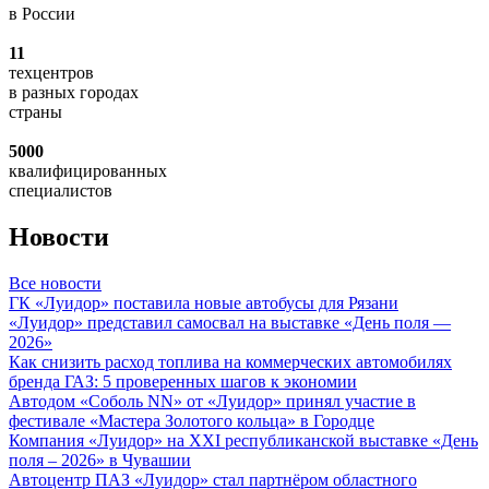
в России
11
техцентров
в разных городах
страны
5000
квалифицированных
специалистов
Новости
Все новости
ГК «Луидор» поставила новые автобусы для Рязани
«Луидор» представил самосвал на выставке «День поля —
2026»
Как снизить расход топлива на коммерческих автомобилях
бренда ГАЗ: 5 проверенных шагов к экономии
Автодом «Соболь NN» от «Луидор» принял участие в
фестивале «Мастера Золотого кольца» в Городце
Компания «Луидор» на XXI республиканской выставке «День
поля – 2026» в Чувашии
Автоцентр ПАЗ «Луидор» стал партнёром областного