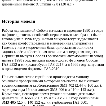
дизельными Каменс (Cummins) 2.8 (120 л.с.).
История модели
Работа над машиной Соболь началась в середине 1990-х годов
на фоне кризисных событий: первые опытные образцы были
готовы уже в 1996 году. Новый микроавтобус задумывался
как более комфортабельная и манёвренная альтернатива
Газели: у него укороченная база, односкатная ошиновка
задних колёс и облегчённая независимая передняя подвеска.
Серийный выпуск Соболя Горьковский автомобильный завод
начал в 1998 году, наладив производство фургонов Соболь
ГАЗ-2252 и микроавтобусов ГАЗ-2217, а в 1999 году запустили
в производство бортовые ГАЗ-2310.
На начальном этапе серийного производства машину
оснащали проверенными моторами семейства ЗМЗ: сначала
восьмиклапанным карбюраторным ЗМЗ-402 (2,44 л, 100 л.с.),
через два года 16-клапанным ЗМЗ-406 (на 110 и 145 л.с.).
Кроме того, некоторое время устанавливались дизельные
двигатели ГАЗ-560 (2,1 л, 85 л.с.), а с 2003 года бензиновые
ЗМЗ-405 (2,5 л. 140-152 л.с.) и турбодизели ГАЗ-5601