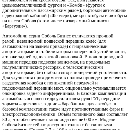
цельнометаллический фургон и «Комби» (фургон с
дополнительным пассажирским рядом), бортовой автомобиль
с двухрядной кабиной («Фермер»), микроавтобусы и автобусы
на шасси Соболя (в том числе низкорамный минивэн
«Баргузин»).
Автомобили серии Соболь Бизнес отличаются прочной
рамой, независимой подвеской передних колёс (для
автомобилей на заднем приводе) с гидравлическими
амортизаторами и стабилизатором поперечной устойчивости,
а также задней односкатной ошиновкой. В полноприводной
машине передняя подвеска зависимая, на продольных
полуэллиптических рессорах, с телескопическими
амортизаторами, без стабилизатора поперечной устойчивости.
Для улучшения проходимости в полном приводе применяется
раздаточная коробка с пониженной передачей и
подключаемый передний мост, опционально устанавливается
блокировка заднего дифференциала. В базовой комплектации
автомобиль оснащен гидроусилитилем руля ГУР, передние
тормоза – дисковые, задние – барабанные, для автобуса в
базовой комплектации также идут противотуманные фары и
электростеклоподъёмники. Объём топливного бака составляет
80 л, что обеспечивает запас хода свыше 600 км. Модели
Соболя Бизнес сейчас доступны только с бензиновыми
двигателями (Евотек 2.7 л, 106 л.с.) и ранее предлагались с