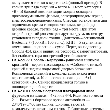
выпускается только в версии 4х4 (полный привод). В
кабине три ряда сидений – всего 6+1 мест, категория
«B». В базовой комплектации модель оснащена
противотуманными фарами, электроприводом зеркал,
электростеклоподъемниками. Спереди установлены два
одиночных кресла с подлокотниками, второй ряд –
двойное кресло, третий ряд – три места. При этом
второй и третий ряд смотрят друг на друга, по центру
установлен складной столик. Двигатель – бензиновый
Evotech 2.7 (100 кВт, 106,8 л.с.), КПП – 5-ступенчатая
«механика», сцепление – сухое. Передняя подвеска у
Соболя 4х4, как и задняя, на рессорах, с амортизаторами,
без стабилизатора поперечной устойчивости.
ГАЗ-22177 Соболь «Баргузин» (минивэн с низкой
крышей)
– версия пассажирского «Соболя» с низкой
крышей и задней подъемной дверью багажника.
Компоновка сидений и комплектация аналогична
версии автобуса. Количество пассажиров – 6+1,
категория «B». Сейчас предлагается только в
полноприводной версии.
ГАЗ-2310 Соболь с бортовой платформой либо
фургоном на шасси
– 4×2 или 4×4. Количество места –
2+1. Размеры бортового кузова автомобиля —
2340/1978/400 мм (длина, ширина, высота),
комплектуется штатным тентом. Габаритные размеры: