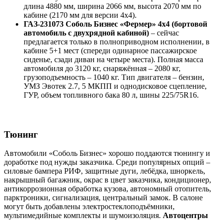
длина 4880 мм, ширина 2066 мм, высота 2070 мм по
кабине (2170 мм для версии 4х4).
ГАЗ-231073 Соболь Бизнес «Фермер» 4х4 (бортовой
автомобиль с двухрядной кабиной)
– сейчас
предлагается только в полноприводном исполнении, в
кабине 5+1 мест (спереди одинарное пассажирское
сиденье, сзади диван на четыре места). Полная масса
автомобиля до 3120 кг, снаряжённая – 2080 кг,
грузоподъемность – 1040 кг. Тип двигателя – бензин,
УМЗ Эвотек 2.7, 5 МКПП и однодисковое сцепление,
ГУР, объем топливного бака 80 л, шины 225/75R16.
Тюнинг
Автомобили «Соболь Бизнес» хорошо поддаются тюнингу и
доработке под нужды заказчика. Среди популярных опций –
силовые бампера РИФ, защитные дуги, лебёдка, шноркель,
накрышный багажник, окрас в цвет заказчика, кондиционер,
антикоррозионная обработка кузова, автономный отопитель,
парктроники, сигнализация, центральный замок. В салоне
могут быть добавлены электростеклоподъёмники,
мультимедийные комплекты и шумоизоляция.
Автоцентры