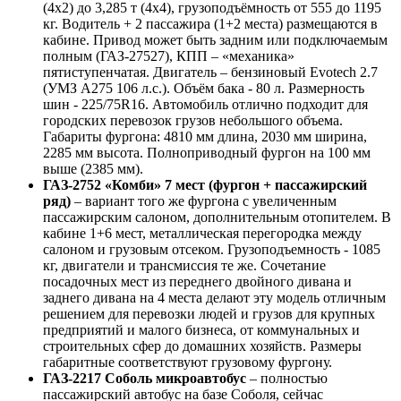
(4х2) до 3,285 т (4х4), грузоподъёмность от 555 до 1195
кг. Водитель + 2 пассажира (1+2 места) размещаются в
кабине. Привод может быть задним или подключаемым
полным (ГАЗ-27527), КПП – «механика»
пятиступенчатая. Двигатель – бензиновый Evotech 2.7
(УМЗ А275 106 л.с.). Объём бака - 80 л. Размерность
шин - 225/75R16. Автомобиль отлично подходит для
городских перевозок грузов небольшого объема.
Габариты фургона: 4810 мм длина, 2030 мм ширина,
2285 мм высота. Полноприводный фургон на 100 мм
выше (2385 мм).
ГАЗ-2752 «Комби» 7 мест (фургон + пассажирский
ряд)
– вариант того же фургона с увеличенным
пассажирским салоном, дополнительным отопителем. В
кабине 1+6 мест, металлическая перегородка между
салоном и грузовым отсеком. Грузоподъемность - 1085
кг, двигатели и трансмиссия те же. Сочетание
посадочных мест из переднего двойного дивана и
заднего дивана на 4 места делают эту модель отличным
решением для перевозки людей и грузов для крупных
предприятий и малого бизнеса, от коммунальных и
строительных сфер до домашних хозяйств. Размеры
габаритные соответствуют грузовому фургону.
ГАЗ-2217 Соболь микроавтобус
– полностью
пассажирский автобус на базе Соболя, сейчас