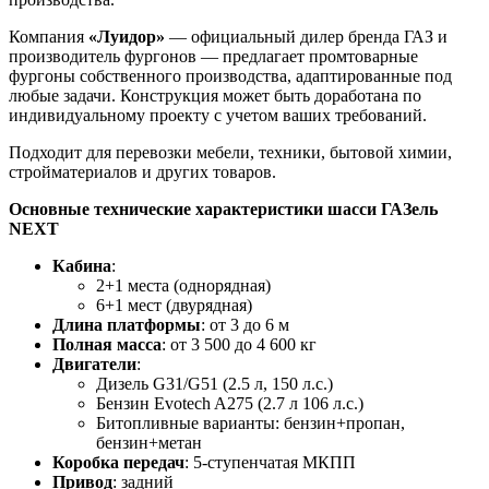
Компания
«Луидор»
— официальный дилер бренда ГАЗ и
производитель фургонов — предлагает промтоварные
фургоны собственного производства, адаптированные под
любые задачи. Конструкция может быть доработана по
индивидуальному проекту с учетом ваших требований.
Подходит для перевозки мебели, техники, бытовой химии,
стройматериалов и других товаров.
Основные технические характеристики шасси ГАЗель
NEXT
Кабина
:
2+1 места (однорядная)
6+1 мест (двурядная)
Длина платформы
: от 3 до 6 м
Полная масса
: от 3 500 до 4 600 кг
Двигатели
:
Дизель G31/G51 (2.5 л, 150 л.с.)
Бензин Evotech A275 (2.7 л 106 л.с.)
Битопливные варианты: бензин+пропан,
бензин+метан
Коробка передач
: 5-ступенчатая МКПП
Привод
: задний